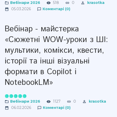
Вебінари 2026
518
0
krasotka
05.03.2026
Коментарі (0)
Вебінар - майстерка
«Сюжетні WOW-уроки з ШІ:
мультики, комікси, квести,
історії та інші візуальні
формати в Copilot і
NotebookLM»
Вебінари 2026
1127
0
krasotka
06.02.2026
Коментарі (0)