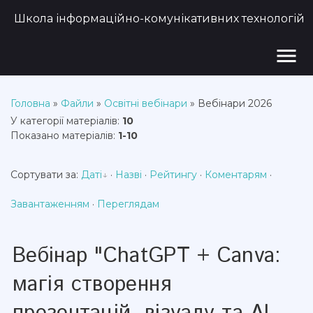
Школа інформаційно-комунікативних технологій
menu
Головна
»
Файли
»
Освітні вебінари
» Вебінари 2026
У категорії матеріалів
:
10
Показано матеріалів
:
1-10
Сортувати за
:
Даті
·
Назві
·
Рейтингу
·
Коментарям
·
Завантаженням
·
Переглядам
Вебінар "ChatGPT + Canva:
магія створення