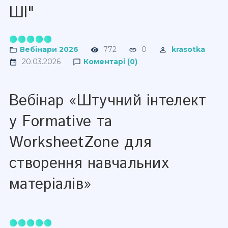
ШІ"
Вебінари 2026
772
0
krasotka
20.03.2026
Коментарі (0)
Вебінар «Штучний інтелект
у Formative та
WorksheetZone для
створення навчальних
матеріалів»