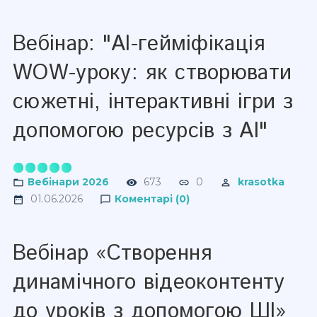
Вебінар: "AI-гейміфікація
WOW-уроку: як створювати
сюжетні, інтерактивні ігри з
допомогою ресурсів з AI"
Вебінари 2026
673
0
krasotka
01.06.2026
Коментарі (0)
Вебінар «Створення
динамічного відеоконтенту
до уроків з допомогою ШІ»