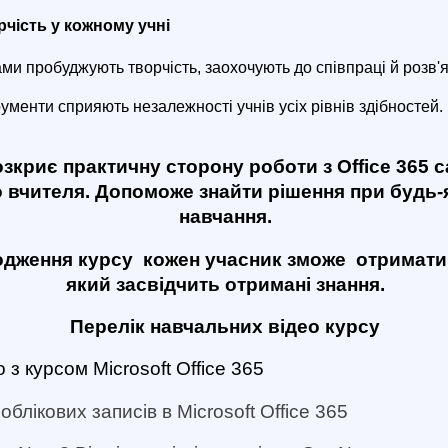
рчість у кожному учні
ами пробуджують творчість, заохочують до співпраці й розв'
рументи сприяють незалежності учнів усіх рівнів здібностей.
зкриє практичну сторону роботи з Office 365 
 вчителя. Допоможе знайти рішення при будь-
навчання.
одження курсу кожен учасник зможе отримати 
який засвідчить отримані знання.
Перелік навчальних відео курсу
 з курсом Microsoft Office 365
блікових записів в Microsoft Office 365