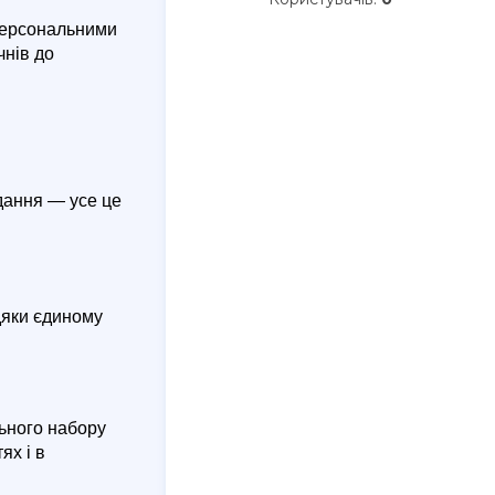
 персональними
чнів до
дання — усе це
дяки єдиному
ьного набору
ях і в