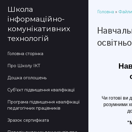
Школа
Головна
»
Файл
інформаційно-
комунікативних
Навчаль
технологій
освітньо
Головна сторінка
Нав
Про Школу ІКТ
Дошка оголошень
Суб'єкт підвищення кваліфікації
Чи готові ви 
Програма підвищення кваліфікації
розумними хм
педагогічних працівників
д
Зразок сертифіката
"