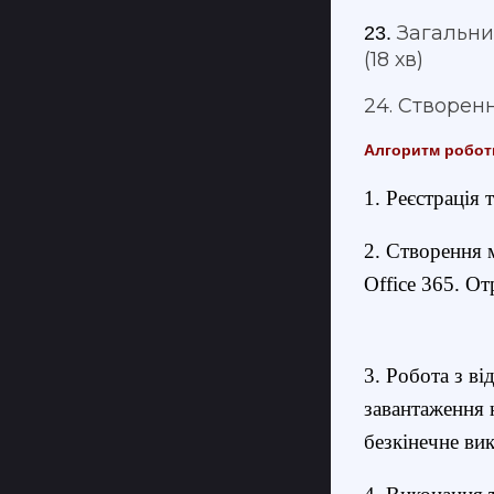
Загальни
23.
(18 хв)
24. Створенн
Алгоритм роботи
1. Реєстрація 
2. Створення 
Office 365. О
3. Робота з ві
завантаження 
безкінечне ви