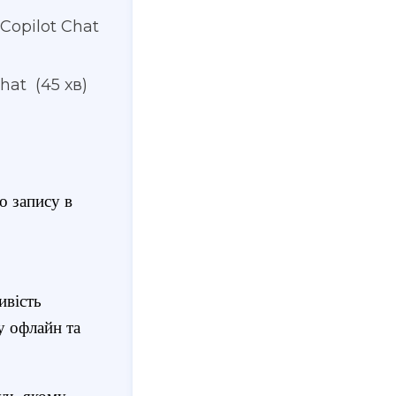
Copilot Chat
hat (45 хв)
о запису в
ивість
у офлайн та