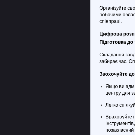
Організуйте св
робочими облас
співпраці.
Цифрова розпо
Підготовка до 
Складання завд
забирає час. Оп
Заохочуйте до
Якщо ви адмі
центру для за
Легко спілку
Враховуйте і
інструментів
позакласний 