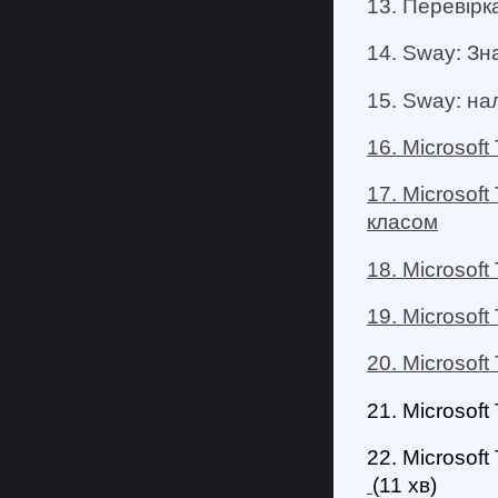
13. Перевірк
14. Sway: Зн
15. Sway: на
16. Microsof
17. Microsof
класом
18. Microsof
19. Microsoft
20. Microsof
21. Microsof
22. Microsof
(11 хв)