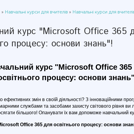
и
»
Навчальні курси для вчителів
»
Навчальні курси для вчителі
ний курс "Microsoft Office 365 
го процесу: основи знань"!
чальний курс "Microsoft Office 365
освітнього процесу: основи знань"
до ефективних змін в своїй діяльності? З інноваційними прог
арними службами та засобами захисту світового рівня ви 
осягати більшого! Опанувати їх вам допоможе навчальний к
Microsoft Office 365 для освітнього процесу: основи знан