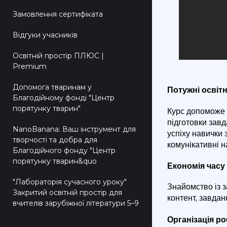
Замовлення сертифіката
Відгуки учасників
Освітній простір ПЛЮС |
Premium
Допомога тваринам у
Потужні освіт
Благодійному фонді "Центр
порятунку тварин"
Курс допоможе 
підготовки зав
NanoBanana: Ваш інструмент для
успіху навички 
творчості та добра для
комунікативні н
Благодійного фонду "Центр
порятунку тварин&quo
Економія часу
"Лабораторія сучасного уроку"
Знайомство із 
Закритий освітній простір для
контент, завдан
вчителів зарубіжної літератури 5–9
Організація ро