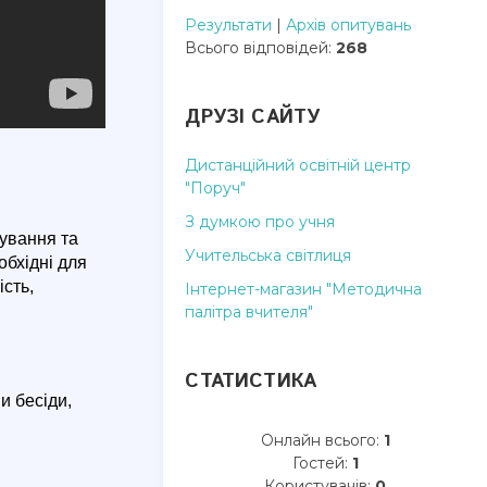
Результати
|
Архів опитувань
Всього відповідей:
268
ДРУЗІ САЙТУ
Дистанційний освітній центр
"Поруч"
З думкою про учня
ування та
Учительська світлиця
обхідні для
ість,
Інтернет-магазин "Методична
палітра вчителя"
СТАТИСТИКА
и бесіди,
Онлайн всього:
1
Гостей:
1
Користувачів:
0