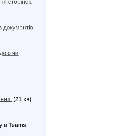
ня сторінок.
з документів
ндою чи
ання.
(21 хв)
у в Teams.