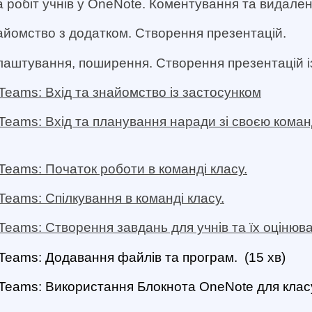
а робіт учнів у OneNote. Коментування та видален
айомство з додатком. Створення презентацій.
лаштування, поширення. Створення презентацій і
t Teams: Вхід та знайомство із застосунком
t Teams: Вхід та планування наради зі своєю кома
t Teams: Початок роботи в команді класу.
 Teams: Спілкування в команді класу.
t Teams: Створення завдань для учнів та їх оцінюв
t Teams: Додавання файлів та програм.
(15 хв)
t Teams: Використання Блокнота OneNote для клас