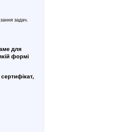
язання задач.
саме для
якій формі
сертифікат,