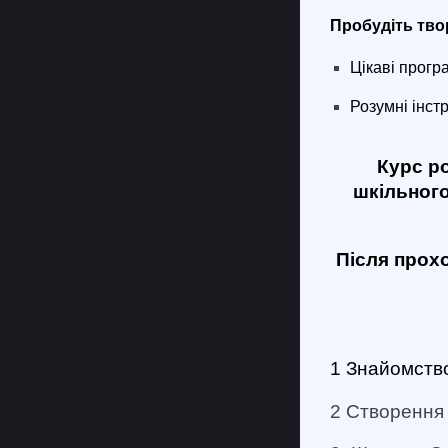
Пробудіть тво
Цікаві прогр
Розумні інст
Курс ро
шкільного
Після прох
1 Знайомство
2 Створення о