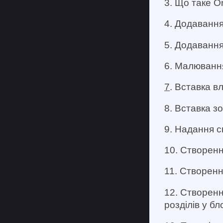
3. Що таке O
4. Додавання
5. Додавання
6. Малювання
7
. Вставка в
8. Вставка з
9. Надання с
10. Створенн
11. Створення
12. Створенн
розділів у бл