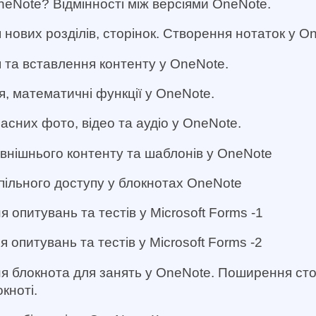
neNote? Відмінності між версіями OneNote.
 нових розділів, сторінок. Створення нотаток у O
 та вставлення контенту у OneNote.
, математичні функції у OneNote.
ласних фото, відео та аудіо у OneNote.
овнішнього контенту та шаблонів у OneNote
пільного доступу у блокнотах OneNote
я опитувань та тестів у Microsoft Forms -1
 опитувань та тестів у Microsoft Forms -2
я блокнота для занять у OneNote. Поширення стор
окноті.