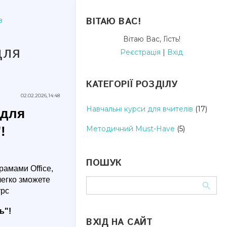
ВІТАЮ ВАС
!
в
Вітаю Вас
,
Гість
!
для
Реєстрація
|
Вхід
КАТЕГОРІЇ РОЗДІЛУ
02.02.2026, 14:48
Навчальні курси для вчителів
(17)
 для
!
Методичний Must-Have
(5)
ПОШУК
рамами Office,
легко зможете
урс
ь"!
ВХІД НА САЙТ