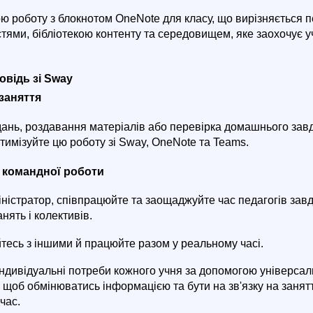
ою роботу з блокнотом OneNote для класу, що вирізняється
тями, бібліотекою контенту та середовищем, яке заохочує у
відь зі Sway
заняття
ань, роздавання матеріалів або перевірка домашнього зав
тимізуйте цю роботу зі Sway, OneNote та Teams.
 командної роботи
ністратор, співпрацюйте та заощаджуйте час педагогів зав
нять і колективів.
йтесь з іншими й працюйте разом у реальному часі.
ндивідуальні потреби кожного учня за допомогою універсал
, щоб обмінюватись інформацією та бути на зв'язку на занятт
час.