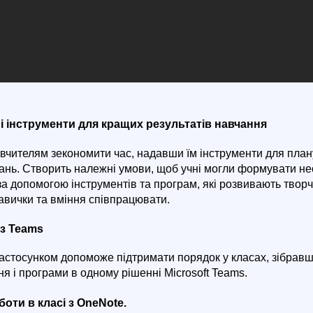
ні інструменти для кращих результатів навчання
вчителям зекономити час, надавши їм інструменти для план
дань. Створить належні умови, щоб учні могли формувати не
за допомогою інструментів та програм, які розвивають творч
авички та вміння співпрацювати.
 з Teams
застосунком допоможе підтримати порядок у класах, зібравш
ня і програми в одному рішенні Microsoft Teams.
боти в класі з OneNote
.